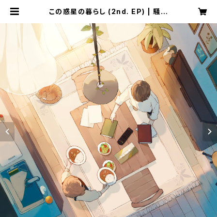
この惑星の暮らし (2nd. EP) | 騒音
のない世界 SHOP